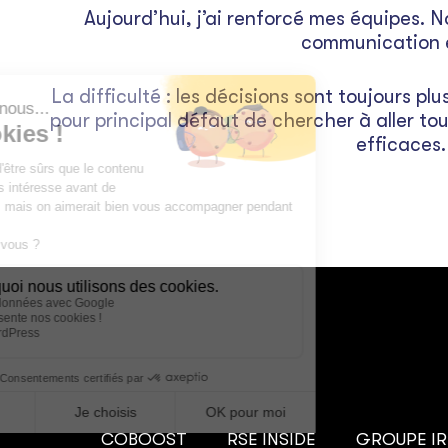
Aujourd’hui, j’ai renforcé mes équipes. 
communication e
La difficulté : les décisions sont toujours pl
pour principal défaut de chercher à aller touj
efficaces
COBOOST
RSE INSIDE
GROUPE I